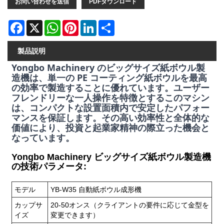
お問い合わせを送信
PDFダウンロード
Facebook
X
WhatsApp
Pinterest
LinkedIn
Share
製品説明
Yongbo Machinery のビッグサイズ紙ボウル製
造機は、単一の PE コーティング紙ボウルを最高
の効率で製造することに優れています。ユーザー
フレンドリーな一人操作を特徴とするこのマシン
は、コンパクトな設置面積内で安定したパフォー
マンスを保証します。その高い効率性と全体的な
価値により、投資と起業家精神の際立った機会と
なっています。
Yongbo Machinery ビッグサイズ紙ボウル製造機
の技術パラメータ:
モデル
YB-W35 自動紙ボウル成形機
カップサ
20-50オンス（クライアントの要件に応じて金型を
イズ
変更できます）