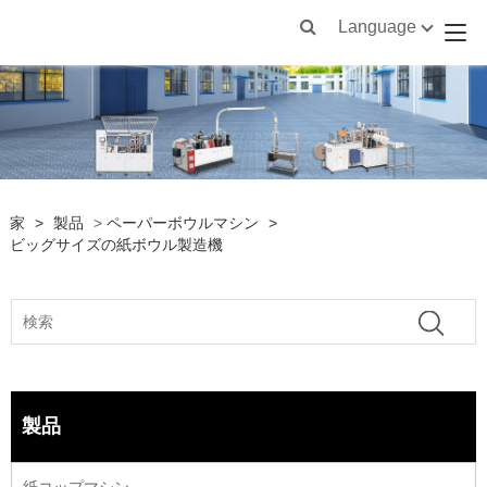
Language
家
>
製品
>
ペーパーボウルマシン
>
ビッグサイズの紙ボウル製造機
製品
紙コップマシン