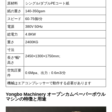
原材料
シングル/ダブルPEコート紙
紙の重さ
140-350gsm
スピード
60-75個/分
電源
380V 50Hz
総電力
4.8KW
重さ
2400KG
寸法
2450×1300×1750mm;
長さ*幅*
高さ
空気圧要
0.6Mpa、出力：0.6m3/分
件
機械はエアコンプレッサーで動作する必要があります
Yongbo Machinery オープンカムペーパーボウル
マシンの特徴と用途