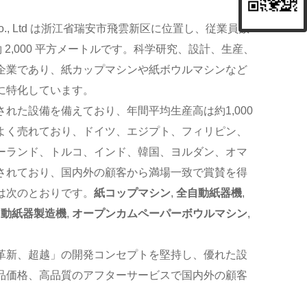
nery Co., Ltd は浙江省瑞安市飛雲新区に位置し、従業員数
約 2,000 平方メートルです。科学研究、設計、生産、
企業であり、紙カップマシンや紙ボウルマシンなど
に特化しています。
れた設備を備えており、年間平均生産高は約1,000
よく売れており、ドイツ、エジプト、フィリピン、
ーランド、トルコ、インド、韓国、ヨルダン、オマ
されており、国内外の顧客から満場一致で賞賛を得
は次のとおりです。
紙コップマシン
,
全自動紙器機
,
自動紙器製造機
,
オープンカムペーパーボウルマシン
,
。
革新、超越」の開発コンセプトを堅持し、優れた設
品価格、高品質のアフターサービスで国内外の顧客