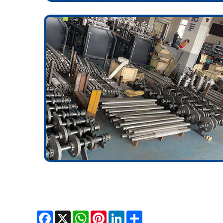
Facebook
X
WhatsApp
Pinterest
LinkedIn
Share