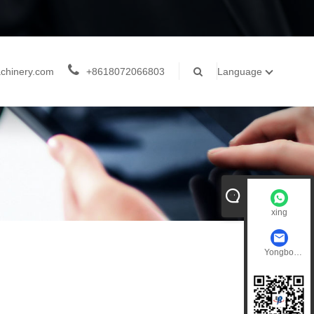
chinery.com
+8618072066803
Language
xing
Yongbo
Machinery