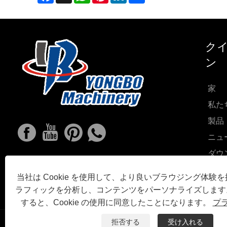
クイ
ン
家
私た
製品
ニュ
ダウ
お問
当社は Cookie を使用して、より良いブラウジング体験
お問
ラフィックを分析し、コンテンツをパーソナライズします
すると、Cookie の使用に同意したことになります。
プ
拒否する
受け入れる