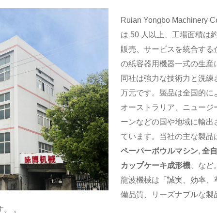
Ruian Yongbo Machi
は 50 人以上、工場面積は
販売、サービスを統合する
の紙容器用機器一式の生産
同社は強力な技術力と洗練さ
万元です。製品は全国的に
オーストラリア、ニュージ
ーンなどの国や地域に輸出
ています。当社の主な製品
ペーパーボウルマシン
,
全
カップケーキ成形機
、など
龍波機械は「誠実、効率、
備品質、リーズナブルな製
。 。