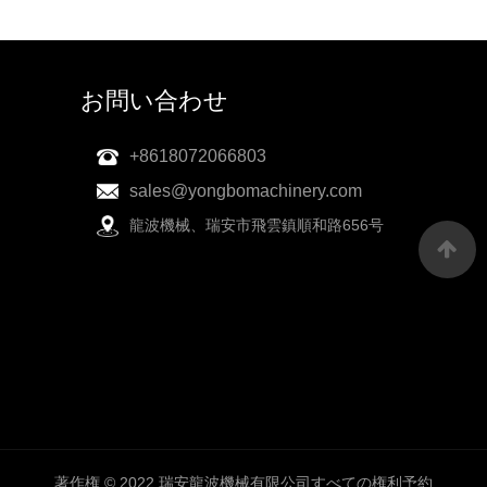
お問い合わせ
+8618072066803
sales@yongbomachinery.com
龍波機械、瑞安市飛雲鎮順和路656号
著作権 © 2022 瑞安龍波機械有限公司すべての権利予約