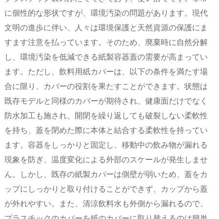
に個性的な形状ですが、環境汚染の問題があります。現代
文明の進歩に伴い、人々は環境保護と天然資源の保護にま
すます注意を払っています。そのため、廃棄時に自然分解
し、環境汚染を低減できる紙製容器蓋の需要が高まってい
ます。ただし、飲料用紙カバーは、以下の条件を満たす場
合に限り、カバーの役割を果たすことができます。状態は
既存モデルと同様のカバーが期待され、健康面だけでなく
防水加工も施され、開閉を繰り返しても破裂しない柔軟性
を持ち、蓋を閉めた際に本体と結合する柔軟性を持ってい
ます。容器をしっかりと固定し、移動中の飲み物が漏れる
現象を防ぎ、温度変化による外部のスケールが発生しませ
ん。しかし、既存の紙製カバーは側壁が弱いため、蓋をカ
ップにしっかりと取り付けることができず、カップから蓋
が外れやすい。また、清涼飲料水も外側から漏れるので、
プラスチックのカバーを紙のカバーに取り替えるのは簡単