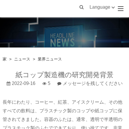
Language
家
>
ニュース
>
業界ニュース
紙コップ製造機の研究開発背景
2022-09-16
5
メッセージを残してください
長年にわたり、コーヒー、紅茶、アイスクリーム、その他
すべての飲料は、プラスチック製のコップや紙コップに保
管されてきました。容器のふたは、通常、透明で半透明の
プラスチック製のふたでできており、使い捨てです。非常