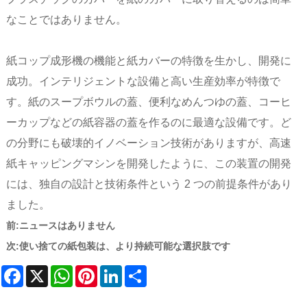
なことではありません。
紙コップ成形機の機能と紙カバーの特徴を生かし、開発に
成功。インテリジェントな設備と高い生産効率が特徴で
す。紙のスープボウルの蓋、便利なめんつゆの蓋、コーヒ
ーカップなどの紙容器の蓋を作るのに最適な設備です。ど
の分野にも破壊的イノベーション技術がありますが、高速
紙キャッピングマシンを開発したように、この装置の開発
には、独自の設計と技術条件という 2 つの前提条件があり
ました。
前:
ニュースはありません
次:
使い捨ての紙包装は、より持続可能な選択肢です
Facebook
X
WhatsApp
Pinterest
LinkedIn
Share